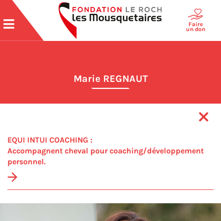
Faire
un don
Marie REGNAUT
EQUI INTUI COACHING :
Accompagnent cheval pour coaching/développement
personnel.