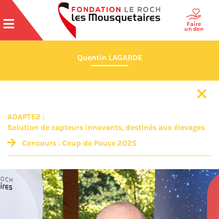
Faire
un don
Quentin LAGARDE
ADAPTE2 :
Solution de capteurs innovants, destinés aux élevages
Concours :
Coup de Pouce
2025