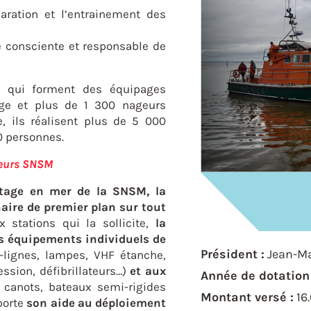
paration et l’entrainement des
 consciente et responsable de
 qui forment des équipages
rge et plus de 1 300 nageurs
, ils réalisent plus de 5 000
0 personnes.
teurs SNSM
etage en mer de la SNSM, la
aire de premier plan sur tout
 stations qui la sollicite,
la
es équipements individuels de
Président :
Jean-M
lignes, lampes, VHF étanche,
sion, défibrillateurs…)
et aux
Année de dotation 
, canots, bateaux semi-rigides
Montant versé :
16
pporte
son aide au déploiement