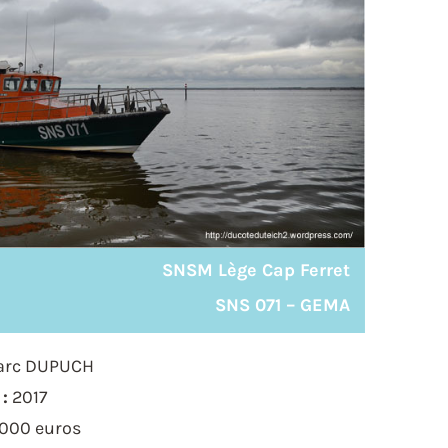
SNSM Lège Cap Ferret
SNS 071 – GEMA
arc DUPUCH
:
2017
.000 euros