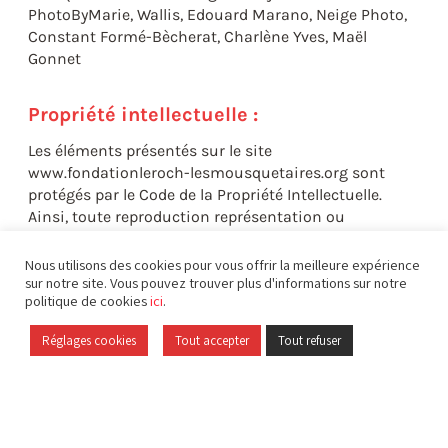
PhotoByMarie, Wallis, Edouard Marano, Neige Photo,
Constant Formé-Bècherat, Charlène Yves, Maël
Gonnet
Propriété intellectuelle :
Les éléments présentés sur le site
www.fondationleroch-lesmousquetaires.org sont
protégés par le Code de la Propriété Intellectuelle.
Ainsi, toute reproduction représentation ou
utilisation, totale ou partielle, de ces éléments pour
un usage autre que privé est formellement interdit,
Nous utilisons des cookies pour vous offrir la meilleure expérience
sans l’autorisation expresse de l’auteur ou de ses
sur notre site. Vous pouvez trouver plus d'informations sur notre
politique de cookies
ici
.
ayants droits.
L’utilisation d’informations, documents provenant
Réglages cookies
Tout accepter
Tout refuser
du site www.fondationleroch-lesmousquetaires.org
n’est autorisée qu’à titre d’information et pour un
usage strictement personnel. Toute reproduction
et/ou utilisation à des fins commerciales ou à toute
autre fin est strictement interdite sans l’autorisation